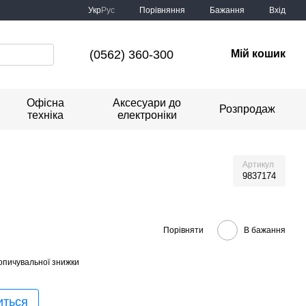
Порівняння
Укр
Рус
Бажання
Вхід
(0562) 360-300
Мій кошик
Офісна
Аксесуари до
Розпродаж
техніка
електроніки
Артикул
9837174
Порівняти
В бажання
опичувальної знижки
иться