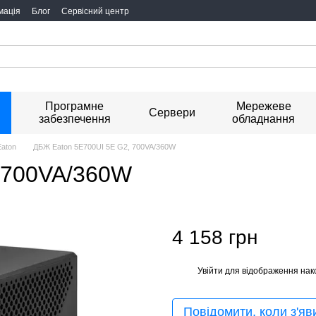
мація
Блог
Сервісний центр
Програмне
Мережеве
я
Сервери
забезпечення
обладнання
aton
ДБЖ Eaton 5E700UI 5E G2, 700VA/360W
 700VA/360W
4 158 грн
Увійти
для відображення нак
%
Повідомити, коли з'яв