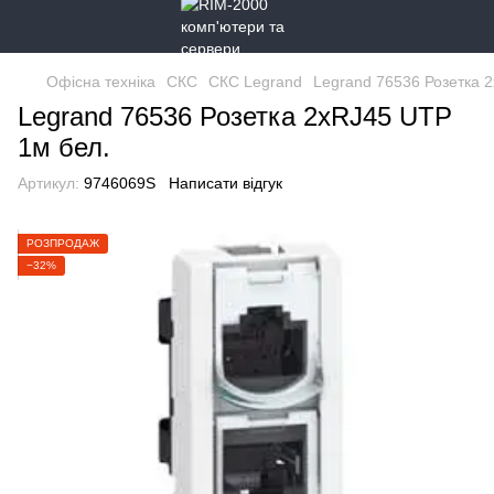
Офісна техніка
СКС
СКС Legrand
Legrand 76536 Розетка 
Legrand 76536 Розетка 2хRJ45 UTP
1м бел.
Артикул:
9746069S
Написати відгук
РОЗПРОДАЖ
−32%