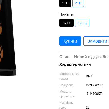
1TB
2TB
Пам'ять
16 ГБ
32 ГБ
Купити
Замовити
Опис
Новий відгук або
Характеристики
Материнська
B660
плата
Процесор
Intel Core i7
Модель
i7-14700KF
процесора
Кількість
ядер
20