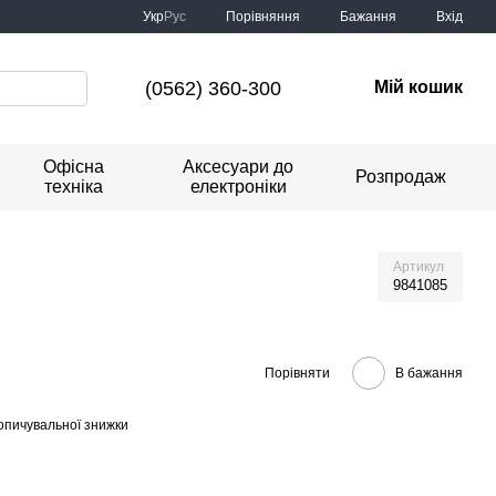
Порівняння
Укр
Рус
Бажання
Вхід
(0562) 360-300
Мій кошик
Офісна
Аксесуари до
Розпродаж
техніка
електроніки
Артикул
9841085
Порівняти
В бажання
опичувальної знижки