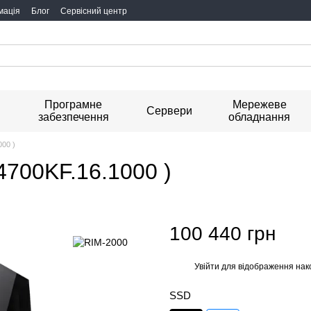
мація
Блог
Сервісний центр
Програмне
Мережеве
я
Сервери
забезпечення
обладнання
000 )
4700KF.16.1000 )
100 440 грн
Увійти
для відображення нак
%
SSD