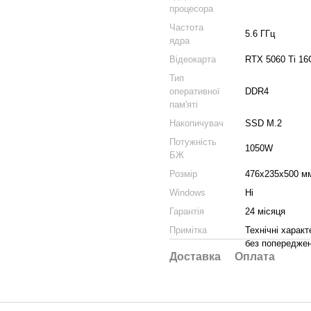
процесора
Частота
5.6 ГГц
ядра
Відеокарта
RTX 5060 Ti 1
Тип
оперативної
DDR4
пам'яті
Накопичувач
SSD M.2
Потужність
1050W
БЖ
Розмір
476х235х500 м
Windows
Ні
Гарантія
24 місяця
Примітка
Технічні харак
без попереджен
Доставка
Оплата