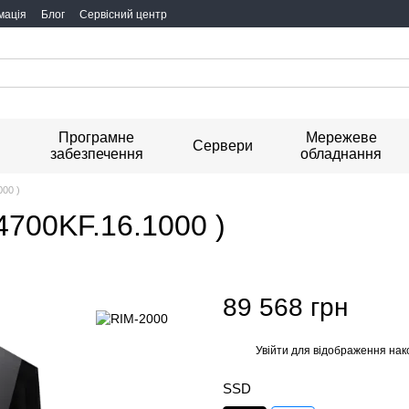
мація
Блог
Сервісний центр
Програмне
Мережеве
я
Сервери
забезпечення
обладнання
000 )
4700KF.16.1000 )
89 568 грн
Увійти
для відображення нак
%
SSD