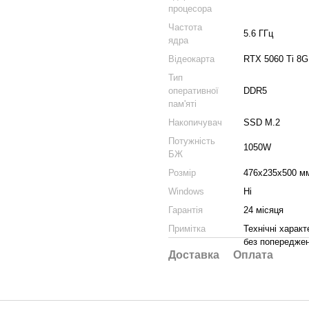
процесора
Частота
5.6 ГГц
ядра
Відеокарта
RTX 5060 Ti 8
Тип
оперативної
DDR5
пам'яті
Накопичувач
SSD M.2
Потужність
1050W
БЖ
Розмір
476х235х500 м
Windows
Ні
Гарантія
24 місяця
Примітка
Технічні харак
без попереджен
Доставка
Оплата