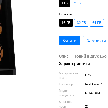
1TB
2TB
Пам'ять
16 ГБ
32 ГБ
64 ГБ
Купити
Замовити
Опис
Новий відгук або
Характеристики
Материнська
B760
плата
Процесор
Intel Core i7
Модель
i7-14700KF
процесора
Кількість
ядер
20