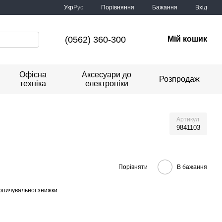
Порівняння
Укр
Рус
Бажання
Вхід
(0562) 360-300
Мій кошик
Офісна
Аксесуари до
Розпродаж
техніка
електроніки
Артикул
9841103
Порівняти
В бажання
опичувальної знижки