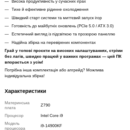
Висока продуктивність у сучасних іграх
Тихе й ефективне рідинне охолодження
Швидкий старт системи та миттєвий запуск ігор
Готовність до майбутніх оновлень (PCIe 5.0 / ATX 3.0)
Естетичний вигляд із підсвіткою та прозорою панеллю
Надійна збірка на перевірених компонентах
Грай у топові проєкти на високих налаштуваннях, стріми
без лагів, швидко працюй у важких програмах — цей ПК
впорається з усім!
Потрібна інша комплектація або апгрейд? Можлива
індивідуальна збірка!
Характеристики
Материнська
Z790
плата
Процесор
Intel Core i9
Модель
i9-14900KF
процесора