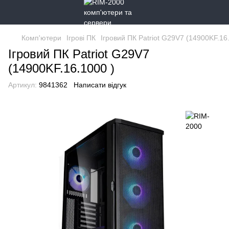
Комп'ютери
Ігрові ПК
Ігровий ПК Patriot G29V7 (14900KF.16
Ігровий ПК Patriot G29V7
(14900KF.16.1000 )
Артикул:
9841362
Написати відгук