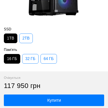
SSD
1TB
2TB
Пам'ять
16 ГБ
32 ГБ
64 ГБ
Очікується
117 950 грн
Купити