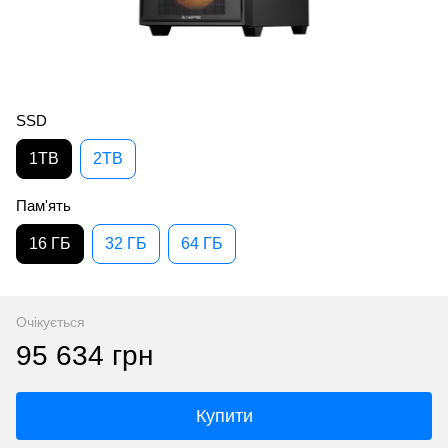
SSD
1TB
2TB
Пам'ять
16 ГБ
32 ГБ
64 ГБ
Очікується
95 634 грн
Купити