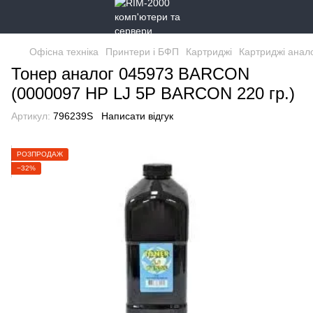
Офісна техніка
Принтери і БФП
Картриджі
Картриджі анал
Тонер аналог 045973 BARCON
(0000097 HP LJ 5P BARCON 220 гр.)
Артикул:
796239S
Написати відгук
РОЗПРОДАЖ
−32%