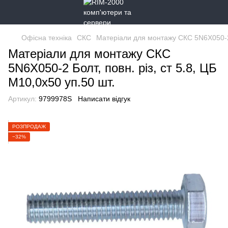
Офісна техніка
СКС
Матеріали для монтажу СКС 5N6X050-2 Б
Матеріали для монтажу СКС
5N6X050-2 Болт, повн. різ, ст 5.8, ЦБ
М10,0х50 уп.50 шт.
Артикул:
9799978S
Написати відгук
РОЗПРОДАЖ
−32%