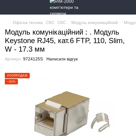
Офісна техніка
СКС
СКС .
Модуль комунікаційний : . Модул
Модуль комунікаційний : . Модуль
Keystone RJ45, кат.6 FTP, 110, Slim,
W - 17.3 мм
Артикул:
9724125S
Написати відгук
РОЗПРОДАЖ
−32%