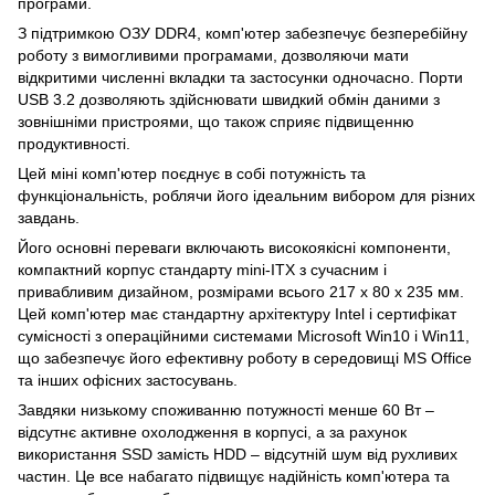
програми.
З підтримкою ОЗУ DDR4, комп'ютер забезпечує безперебійну
роботу з вимогливими програмами, дозволяючи мати
відкритими численні вкладки та застосунки одночасно. Порти
USB 3.2 дозволяють здійснювати швидкий обмін даними з
зовнішніми пристроями, що також сприяє підвищенню
продуктивності.
Цей міні комп'ютер поєднує в собі потужність та
функціональність, роблячи його ідеальним вибором для різних
завдань.
Його основні переваги включають високоякісні компоненти,
компактний корпус стандарту mini-ITX з сучасним і
привабливим дизайном, розмірами всього 217 x 80 x 235 мм.
Цей комп'ютер має стандартну архітектуру Intel і сертифікат
сумісності з операційними системами Microsoft Win10 і Win11,
що забезпечує його ефективну роботу в середовищі MS Office
та інших офісних застосувань.
Завдяки низькому споживанню потужності менше 60 Вт –
відсутнє активне охолодження в корпусі, а за рахунок
використання SSD замість HDD – відсутній шум від рухливих
частин. Це все набагато підвищує надійність комп'ютера та