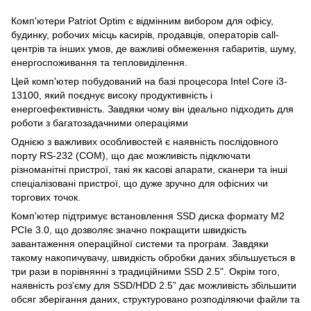
Комп'ютери Patriot Optim є відмінним вибором для офісу,
будинку, робочих місць касирів, продавців, операторів call-
центрів та інших умов, де важливі обмеження габаритів, шуму,
енергоспоживання та тепловиділення.
Цей комп'ютер побудований на базі процесора Intel Core i3-
13100, який поєднує високу продуктивність і
енергоефективність. Завдяки чому він ідеально підходить для
роботи з багатозадачними операціями
Однією з важливих особливостей є наявність послідовного
порту RS-232 (COM), що дає можливість підключати
різноманітні пристрої, такі як касові апарати, сканери та інші
спеціалізовані пристрої, що дуже зручно для офісних чи
торгових точок.
Комп'ютер підтримує встановлення SSD диска формату М2
PCIe 3.0, що дозволяє значно покращити швидкість
завантаження операційної системи та програм. Завдяки
такому накопичувачу, швидкість обробки даних збільшується в
три рази в порівнянні з традиційними SSD 2.5". Окрім того,
наявність роз'єму для SSD/HDD 2.5” дає можливість збільшити
обсяг зберігання даних, структуровано розподіляючи файли та