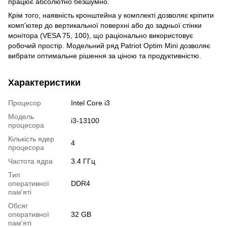
працює абсолютно безшумно.
Крім того, наявність кронштейна у комплекті дозволяє кріпити
комп'ютер до вертикальної поверхні або до задньої стінки
монітора (VESA 75, 100), що раціонально використовує
робочий простір. Модельний ряд Patriot Optim Mini дозволяє
вибрати оптимальне рішення за ціною та продуктивністю.
Характеристики
Процесор
Intel Core i3
Модель
i3-13100
процесора
Кількість ядер
4
процесора
Частота ядра
3.4 ГГц
Тип
оперативної
DDR4
пам'яті
Обсяг
оперативної
32 GB
пам'яті