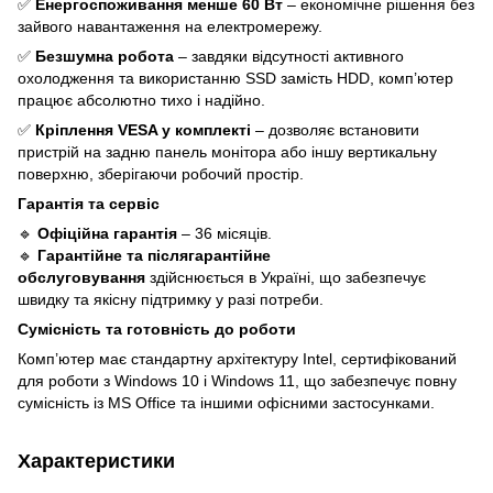
✅
Енергоспоживання менше 60 Вт
– економічне рішення без
зайвого навантаження на електромережу.
✅
Безшумна робота
– завдяки відсутності активного
охолодження та використанню SSD замість HDD, комп’ютер
працює абсолютно тихо і надійно.
✅
Кріплення VESA у комплекті
– дозволяє встановити
пристрій на задню панель монітора або іншу вертикальну
поверхню, зберігаючи робочий простір.
Гарантія та сервіс
🔹
Офіційна гарантія
– 36 місяців.
🔹
Гарантійне та післягарантійне
обслуговування
здійснюється в Україні, що забезпечує
швидку та якісну підтримку у разі потреби.
Сумісність та готовність до роботи
Комп’ютер має стандартну архітектуру Intel, сертифікований
для роботи з Windows 10 і Windows 11, що забезпечує повну
сумісність із MS Office та іншими офісними застосунками.
Характеристики