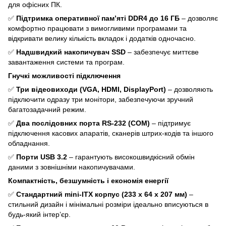
для офісних ПК.
✅
Підтримка оперативної пам’яті DDR4 до 16 ГБ
– дозволяє
комфортно працювати з вимогливими програмами та
відкривати велику кількість вкладок і додатків одночасно.
✅
Надшвидкий накопичувач SSD
– забезпечує миттєве
завантаження системи та програм.
Гнучкі можливості підключення
✅
Три відеовиходи (VGA, HDMI, DisplayPort)
– дозволяють
підключити одразу три монітори, забезпечуючи зручний
багатозадачний режим.
✅
Два послідовних порта RS-232 (COM)
– підтримує
підключення касових апаратів, сканерів штрих-кодів та іншого
обладнання.
✅
Порти USB 3.2
– гарантують високошвидкісний обмін
даними з зовнішніми накопичувачами.
Компактність, безшумність і економія енергії
✅
Стандартний mini-ITX корпус (233 х 64 х 207 мм)
–
стильний дизайн і мінімальні розміри ідеально вписуються в
будь-який інтер’єр.