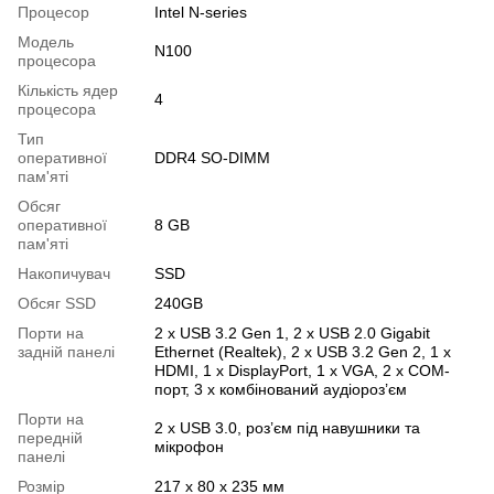
Процесор
Intel N-series
Модель
N100
процесора
Кількість ядер
4
процесора
Тип
оперативної
DDR4 SO-DIMM
пам'яті
Обсяг
оперативної
8 GB
пам'яті
Накопичувач
SSD
Обсяг SSD
240GB
Порти на
2 х USB 3.2 Gen 1, 2 х USB 2.0 Gigabit
задній панелі
Ethernet (Realtek), 2 х USB 3.2 Gen 2, 1 х
HDMI, 1 х DisplayPort, 1 х VGA, 2 х COM-
порт, 3 х комбінований аудіороз’єм
Порти на
2 х USB 3.0, роз’єм під навушники та
передній
мікрофон
панелі
Розмір
217 x 80 x 235 мм