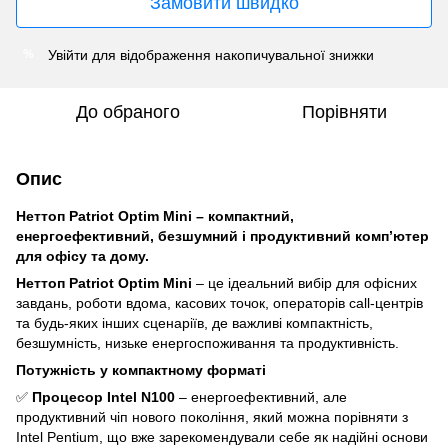
Замовити швидко
Увійти
для відображення накопичувальної знижки
%
До обраного
Порівняти
Опис
Неттоп Patriot Optim Mini – компактний,
енергоефективний, безшумний і продуктивний комп’ютер
для офісу та дому.
Неттоп Patriot Optim Mini
– це ідеальний вибір для офісних
завдань, роботи вдома, касових точок, операторів call-центрів
та будь-яких інших сценаріїв, де важливі компактність,
безшумність, низьке енергоспоживання та продуктивність.
Потужність у компактному форматі
✅
Процесор Intel N100
– енергоефективний, але
продуктивний чіп нового покоління, який можна порівняти з
Intel Pentium, що вже зарекомендували себе як надійні основи