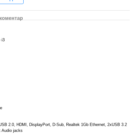
 коментар
 i3
e
USB 2.0, HDMI, DisplayPort, D-Sub, Realtek 1Gb Ethernet, 2хUSB 3.2
 Audio jacks