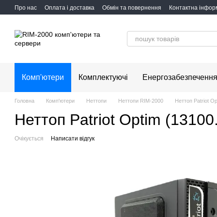
Перейти до основного контенту
Про нас
Оплата і доставка
Обмін та повернення
Контактна інфор
Комп'ютери
Комплектуючі
Енергозабезпеченн
Головна
Комп'ютери
Неттопи
Неттопи RIM-2000
Неттоп Patriot O
Неттоп Patriot Optim (13100
Очікується
Написати відгук