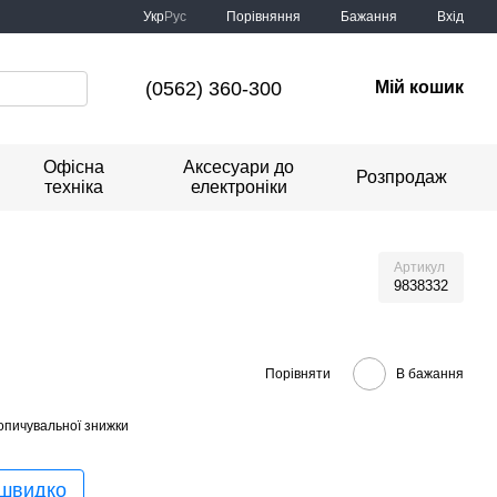
Порівняння
Укр
Рус
Бажання
Вхід
(0562) 360-300
Мій кошик
Офісна
Аксесуари до
Розпродаж
техніка
електроніки
Артикул
9838332
Порівняти
В бажання
опичувальної знижки
 швидко