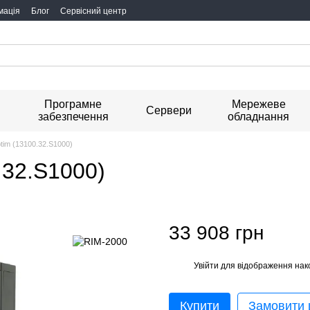
мація
Блог
Сервісний центр
Програмне
Мережеве
я
Сервери
забезпечення
обладнання
ptim (13100.32.S1000)
.32.S1000)
33 908 грн
Увійти
для відображення нак
%
Купити
Замовити