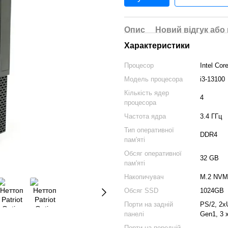
Опис
Новий відгук або
Характеристики
Процесор
Intel Core
Модель процесора
i3-13100
Кількість ядер
4
процесора
Частота ядра
3.4 ГГц
Тип оперативної
DDR4
пам'яті
Обсяг оперативної
32 GB
пам'яті
Накопичувач
M.2 NVM
Обсяг SSD
1024GB
Порти на задній
PS/2, 2х
панелі
Gen1, 3 x
Порти на передній