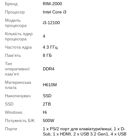
Бренд
RIM-2000
Процесор
Intel Core i3
Модель
i3-12100
процесора
Кількість ядер
4
процесора
Частота ядра
4.3 ГГц
Пам'ять
8 ГБ
Тип
оперативної
DDR4
пам'яті
Материнська
H610M
плата
Накопичувач
SSD
SSD
2TB
Windows
Ні
Потужність БЖ
500W
Порти
1 x PS/2 порт для клавіатури/миші, 1 x D-
Sub, 1 x HDMI, 2 x USB 3.2 Gen1, 4 x USB