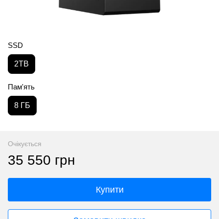
SSD
2TB
Пам'ять
8 ГБ
Очікується
35 550 грн
Купити