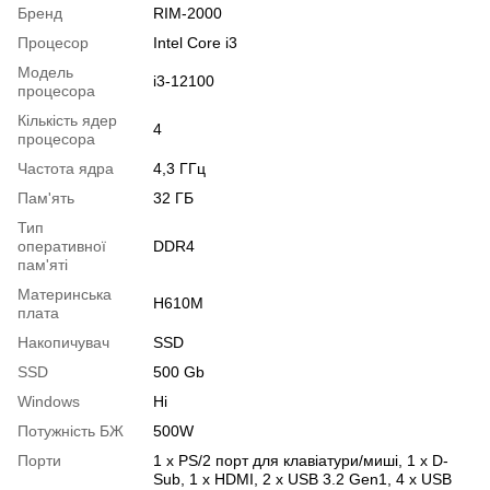
Бренд
RIM-2000
Процесор
Intel Core i3
Модель
i3-12100
процесора
Кількість ядер
4
процесора
Частота ядра
4,3 ГГц
Пам'ять
32 ГБ
Тип
оперативної
DDR4
пам'яті
Материнська
H610M
плата
Накопичувач
SSD
SSD
500 Gb
Windows
Ні
Потужність БЖ
500W
Порти
1 x PS/2 порт для клавіатури/миші, 1 x D-
Sub, 1 x HDMI, 2 x USB 3.2 Gen1, 4 x USB