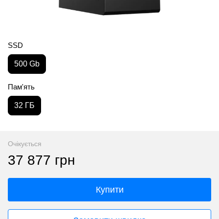
SSD
500 Gb
Пам'ять
32 ГБ
Очікується
37 877 грн
Купити