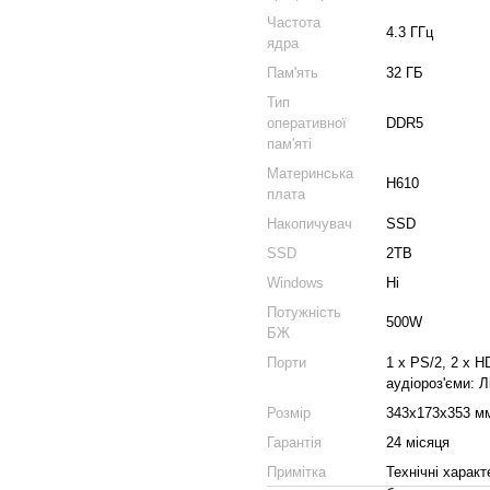
Частота
4.3 ГГц
ядра
Пам'ять
32 ГБ
Тип
оперативної
DDR5
пам'яті
Материнська
H610
плата
Накопичувач
SSD
SSD
2TB
Windows
Ні
Потужність
500W
БЖ
Порти
1 x PS/2, 2 x H
аудіороз'єми: Л
Розмір
343х173х353 м
Гарантія
24 місяця
Примітка
Технічні харак