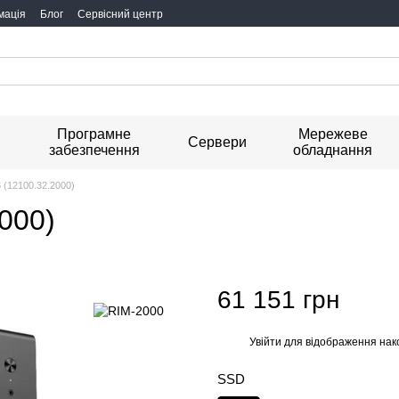
мація
Блог
Сервісний центр
Програмне
Мережеве
я
Сервери
забезпечення
обладнання
6 (12100.32.2000)
2000)
61 151 грн
Увійти
для відображення нак
%
SSD