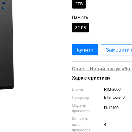
2TB
Пам'ять
32 ГБ
Купити
Замовити
Опис
Новий відгук або
Характеристики
Бренд
RIM-2000
Процесор
Intel Core i3
Модель
i3-12100
процесора
Кількість
ядер
4
процесора