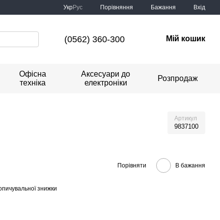
Порівняння
Укр
Рус
Бажання
Вхід
(0562) 360-300
Мій кошик
Офісна
Аксесуари до
Розпродаж
техніка
електроніки
Артикул
9837100
Порівняти
В бажання
опичувальної знижки