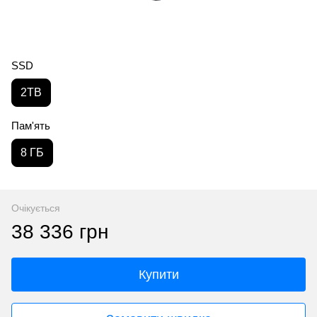
SSD
2TB
Пам'ять
8 ГБ
Очікується
38 336 грн
Купити