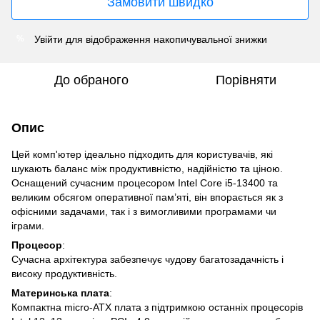
Замовити швидко
Увійти
для відображення накопичувальної знижки
%
До обраного
Порівняти
Опис
Цей комп'ютер ідеально підходить для користувачів, які
шукають баланс між продуктивністю, надійністю та ціною.
Оснащений сучасним процесором Intel Core i5-13400 та
великим обсягом оперативної пам’яті, він впорається як з
офісними задачами, так і з вимогливими програмами чи
іграми.
Процесор
:
Сучасна архітектура забезпечує чудову багатозадачність і
високу продуктивність.
Материнська плата
:
Компактна micro-ATX плата з підтримкою останніх процесорів