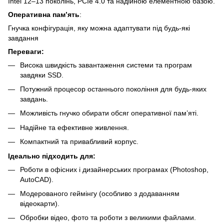
Intel 12–13 поколінь, PCIe 4.0 та надійною елементною базою.
Оперативна пам’ять
:
Гнучка конфігурація, яку можна адаптувати під будь-які
завдання
Переваги:
Висока швидкість завантаження системи та програм
завдяки SSD.
Потужний процесор останнього покоління для будь-яких
завдань.
Можливість гнучко обирати обсяг оперативної пам’яті.
Надійне та ефективне живлення.
Компактний та привабливий корпус.
Ідеально підходить для:
Роботи в офісних і дизайнерських програмах (Photoshop,
AutoCAD).
Модерованого геймінгу (особливо з додаванням
відеокарти).
Обробки відео, фото та роботи з великими файлами.