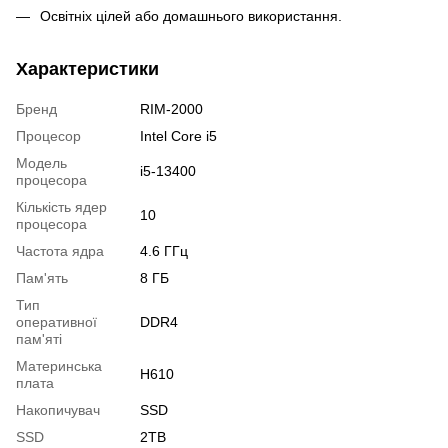
Освітніх цілей або домашнього використання.
Характеристики
Бренд
RIM-2000
Процесор
Intel Core i5
Модель
i5-13400
процесора
Кількість ядер
10
процесора
Частота ядра
4.6 ГГц
Пам'ять
8 ГБ
Тип
оперативної
DDR4
пам'яті
Материнська
H610
плата
Накопичувач
SSD
SSD
2TB