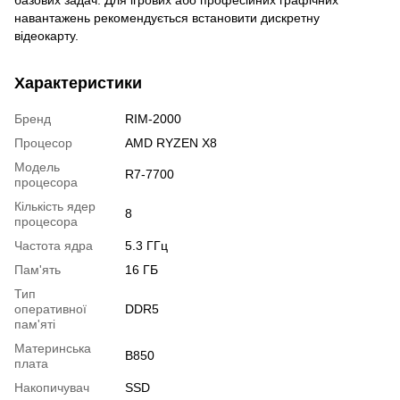
навантажень рекомендується встановити дискретну
відеокарту.
Характеристики
Бренд
RIM-2000
Процесор
AMD RYZEN X8
Модель
R7-7700
процесора
Кількість ядер
8
процесора
Частота ядра
5.3 ГГц
Пам'ять
16 ГБ
Тип
оперативної
DDR5
пам'яті
Материнська
B850
плата
Накопичувач
SSD