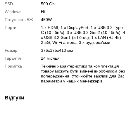
SSD
500 Gb
Windows
Ні
Потужність БЖ
450W
Порти
1 x HDMI, 1 x DisplayPort, 1 x USB 3.2 Type-
C (10 Гбіт/с), 3 x USB 3.2 Gen2 (10 Гбіт/с), 4
x USB 3.2 Gen1 (5 Гбіт/с), 1 x LAN (RJ-45)
2.5G, Wi-Fi антена, 3 х аудіороз'єми
Розмір
376x175x410 мм
Гарантія
24 місяця
Примітка
Технічні характеристики та комплектація
товару можуть бути змінені виробником без
попередження. Уточнюйте важливі для Вас
параметри у наших менеджерів
Відгуки