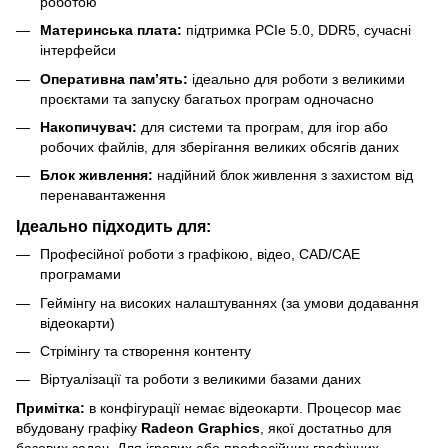
роботою
Материнська плата:
підтримка PCIe 5.0, DDR5, сучасні
інтерфейси
Оперативна пам’ять:
ідеально для роботи з великими
проєктами та запуску багатьох програм одночасно
Накопичувач:
для системи та програм, для ігор або
робочих файлів, для зберігання великих обсягів даних
Блок живлення:
надійний блок живлення з захистом від
перенавантаження
Ідеально підходить для:
Професійної роботи з графікою, відео, CAD/CAE
програмами
Геймінгу на високих налаштуваннях (за умови додавання
відеокарти)
Стрімінгу та створення контенту
Віртуалізації та роботи з великими базами даних
Примітка:
в конфігурації немає відеокарти. Процесор має
вбудовану графіку
Radeon Graphics
, якої достатньо для
базових задач. Для ігрових або професійних графічних