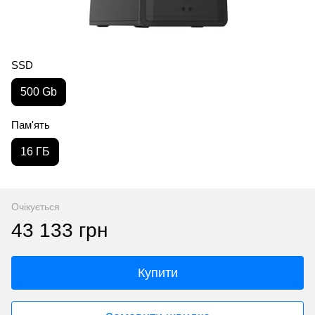
SSD
500 Gb
Пам'ять
16 ГБ
Очікується
43 133 грн
Купити