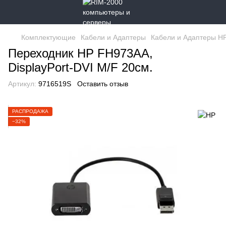
Комплектующие
Кабели и Адаптеры
Кабели и Адаптеры H
Переходник HP FH973AA,
DisplayPort-DVI M/F 20см.
Артикул:
9716519S
Оставить отзыв
РАСПРОДАЖА
−32%