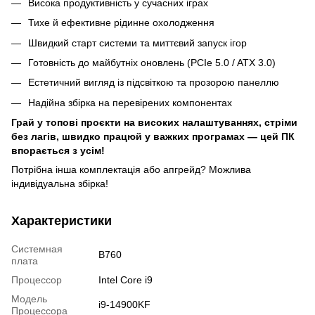
Висока продуктивність у сучасних іграх
Тихе й ефективне рідинне охолодження
Швидкий старт системи та миттєвий запуск ігор
Готовність до майбутніх оновлень (PCIe 5.0 / ATX 3.0)
Естетичний вигляд із підсвіткою та прозорою панеллю
Надійна збірка на перевірених компонентах
Грай у топові проєкти на високих налаштуваннях, стріми
без лагів, швидко працюй у важких програмах — цей ПК
впорається з усім!
Потрібна інша комплектація або апгрейд? Можлива
індивідуальна збірка!
Характеристики
Системная
B760
плата
Процессор
Intel Core i9
Модель
i9-14900KF
Процессора