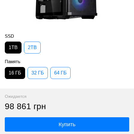
SSD
1TB
2TB
Память
16 ГБ
32 ГБ
64 ГБ
Ожидается
98 861 грн
Купить