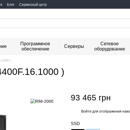
ия
Блог
Сервисный цетр
Программное
Сетевое
ние
Серверы
обеспечение
оборудование
6.1000 )
4400F.16.1000 )
93 465 грн
Войти
для отображения нако
%
SSD