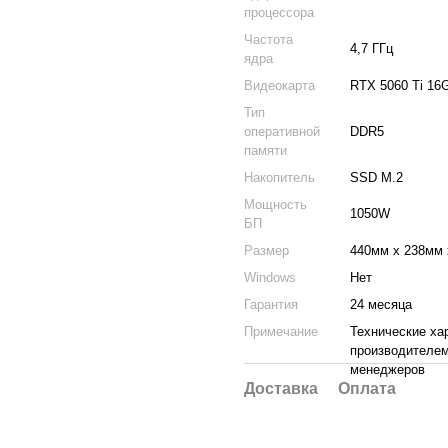
процессора
Частота
4,7 ГГц
ядра
Видеокарта
RTX 5060 Ti 16
Тип
оперативной
DDR5
памяти
Накопитель
SSD M.2
Мощность
1050W
БП
Размер
440мм x 238мм 
Windows
Нет
Гарантия
24 месяца
Примечание
Технические ха
производителем
менеджеров
Доставка
Оплата