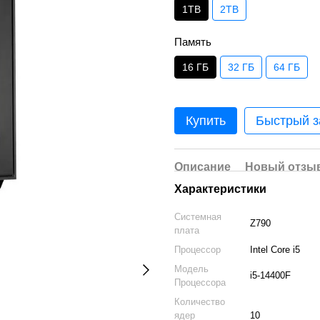
1TB
2TB
Память
16 ГБ
32 ГБ
64 ГБ
Купить
Быстрый з
Описание
Новый отзыв
Характеристики
Системная
Z790
плата
Процессор
Intel Core i5
Модель
i5-14400F
Процессора
Количество
ядер
10