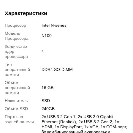
Характеристики
Процессор
Intel N-series
Модель
N100
Процессора
Количество
ядер
4
процессора
Тип
оперативной
DDR4 SO-DIMM
памяти
Объем
оперативной
16 GB
памяти
Накопитель
SSD
Объем SSD
240GB
Порты на
2х USB 3.2 Gen 1, 2х USB 2.0 Gigabit
задней панели
Ethernet (Realtek), 2х USB 3.2 Gen 2, 1х
HDMI, 1х DisplayPort, 1х VGA, 1х COM-порт,
3х комбинированный аудиоразъем