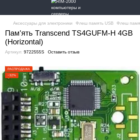
Аксессуары для электроники
Флеш память USB
Флеш памя
Пам'ять Transcend TS4GUFM-H 4GB
(Horizontal)
Артикул:
9722555S
Оставить отзыв
РАСПРОДАЖА
−32%