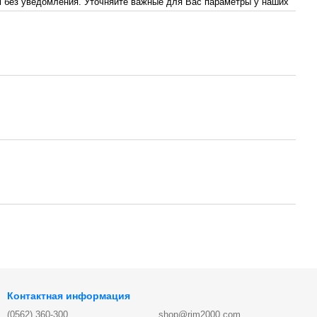
 без уведомления. Уточняйте важные для Вас параметры у наших
Контактная информация
(0562) 360-300
shop@rim2000.com