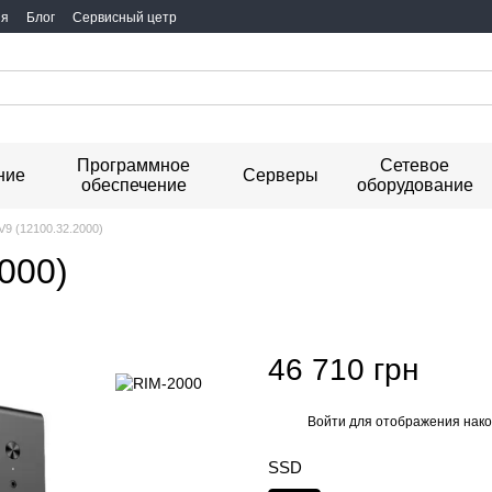
ия
Блог
Сервисный цетр
Программное
Сетевое
ние
Серверы
обеспечение
оборудование
2V9 (12100.32.2000)
2000)
46 710 грн
Войти
для отображения нако
%
SSD