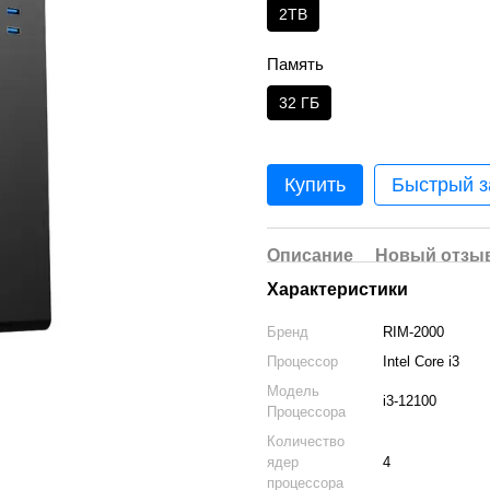
2TB
Память
32 ГБ
Купить
Быстрый з
Описание
Новый отзыв
Характеристики
Бренд
RIM-2000
Процессор
Intel Core i3
Модель
i3-12100
Процессора
Количество
ядер
4
процессора