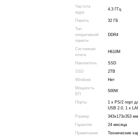
Частота
4,3 ГГц
ядра
Память
32 ГБ
Тип
оперативной
DDR4
памяти
Системная
H610M
плата
Накопитель
SSD
SSD
2TB
Windows
Нет
Мощность
500W
БП
Порты
1 x PS/2 порт д
USB 2.0, 1 x LA
Размер
343х173х353 м
Гарантия
24 месяца
Примечание
Технические ха