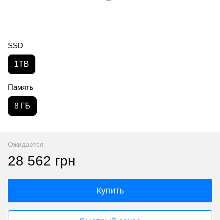
SSD
1TB
Память
8 ГБ
Ожидается
28 562 грн
Купить