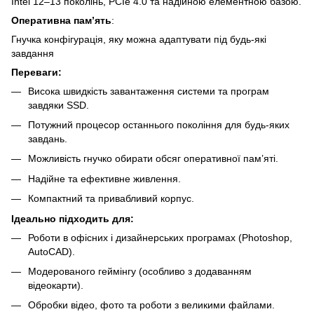
Intel 12–13 поколінь, PCIe 4.0 та надійною елементною базою.
Оперативна пам’ять
:
Гнучка конфігурація, яку можна адаптувати під будь-які
завдання
Переваги:
Висока швидкість завантаження системи та програм
завдяки SSD.
Потужний процесор останнього покоління для будь-яких
завдань.
Можливість гнучко обирати обсяг оперативної пам’яті.
Надійне та ефективне живлення.
Компактний та привабливий корпус.
Ідеально підходить для:
Роботи в офісних і дизайнерських програмах (Photoshop,
AutoCAD).
Модерованого геймінгу (особливо з додаванням
відеокарти).
Обробки відео, фото та роботи з великими файлами.