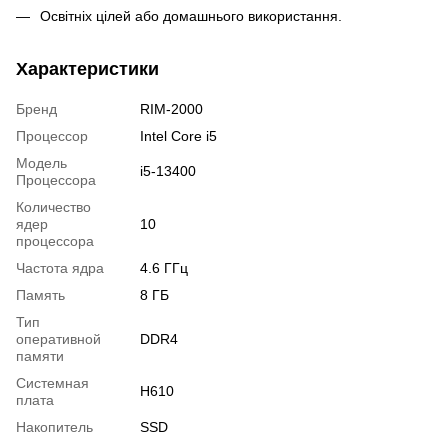
Освітніх цілей або домашнього використання.
Характеристики
Бренд
RIM-2000
Процессор
Intel Core i5
Модель
i5-13400
Процессора
Количество
ядер
10
процессора
Частота ядра
4.6 ГГц
Память
8 ГБ
Тип
оперативной
DDR4
памяти
Системная
H610
плата
Накопитель
SSD