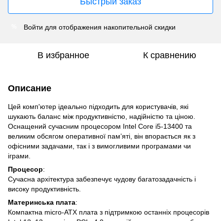
Быстрый заказ
Войти
для отображения накопительной скидки
%
В избранное
К сравнению
Описание
Цей комп'ютер ідеально підходить для користувачів, які
шукають баланс між продуктивністю, надійністю та ціною.
Оснащений сучасним процесором Intel Core i5-13400 та
великим обсягом оперативної пам’яті, він впорається як з
офісними задачами, так і з вимогливими програмами чи
іграми.
Процесор
:
Сучасна архітектура забезпечує чудову багатозадачність і
високу продуктивність.
Материнська плата
:
Компактна micro-ATX плата з підтримкою останніх процесорів