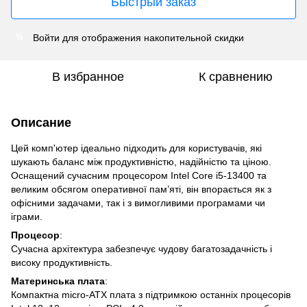
Быстрый заказ
Войти
для отображения накопительной скидки
%
В избранное
К сравнению
Описание
Цей комп'ютер ідеально підходить для користувачів, які
шукають баланс між продуктивністю, надійністю та ціною.
Оснащений сучасним процесором Intel Core i5-13400 та
великим обсягом оперативної пам’яті, він впорається як з
офісними задачами, так і з вимогливими програмами чи
іграми.
Процесор
:
Сучасна архітектура забезпечує чудову багатозадачність і
високу продуктивність.
Материнська плата
:
Компактна micro-ATX плата з підтримкою останніх процесорів