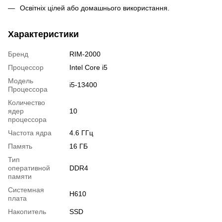
Освітніх цілей або домашнього використання.
Характеристики
Бренд
RIM-2000
Процессор
Intel Core i5
Модель
i5-13400
Процессора
Количество
ядер
10
процессора
Частота ядра
4.6 ГГц
Память
16 ГБ
Тип
оперативной
DDR4
памяти
Системная
H610
плата
Накопитель
SSD