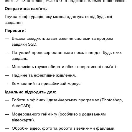
Intel 12–13 поколінь, PCIe 4.0 та надійною елементною базою.
Оперативна пам’ять
:
Гнучка конфігурація, яку можна адаптувати під будь-які
завдання
Переваги:
Висока швидкість завантаження системи та програм
завдяки SSD.
Потужний процесор останнього покоління для будь-яких
завдань.
Можливість гнучко обирати обсяг оперативної пам’яті.
Надійне та ефективне живлення.
Компактний та привабливий корпус.
Ідеально підходить для:
Роботи в офісних і дизайнерських програмах (Photoshop,
AutoCAD).
Модерованого геймінгу (особливо з додаванням
відеокарти).
Обробки відео, фото та роботи з великими файлами.