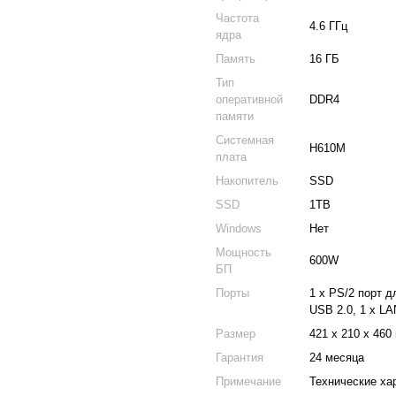
Частота
4.6 ГГц
ядра
Память
16 ГБ
Тип
оперативной
DDR4
памяти
Системная
H610M
плата
Накопитель
SSD
SSD
1TB
Windows
Нет
Мощность
600W
БП
Порты
1 x PS/2 порт д
USB 2.0, 1 x LA
Размер
421 x 210 x 460
Гарантия
24 месяца
Примечание
Технические ха