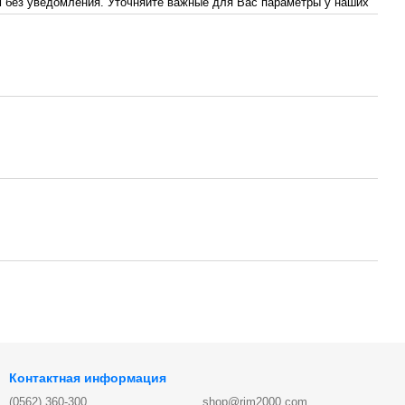
 без уведомления. Уточняйте важные для Вас параметры у наших
Контактная информация
(0562) 360-300
shop@rim2000.com