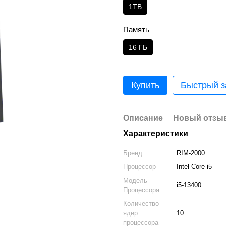
1TB
Память
16 ГБ
Купить
Быстрый з
Описание
Новый отзыв
Характеристики
Бренд
RIM-2000
Процессор
Intel Core i5
Модель
i5-13400
Процессора
Количество
ядер
10
процессора