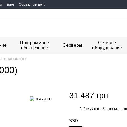
ия
Блог
Сервисный цетр
Программное
Сетевое
ние
Серверы
обеспечение
оборудование
5V5 (13400.16.1000)
1000)
31 487 грн
Войти
для отображения нако
%
SSD