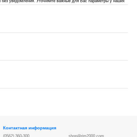
 без уведомления. Уточняйте важные для Вас параметры у наших
Контактная информация
(0562) 360-300
shop@rim2000.com