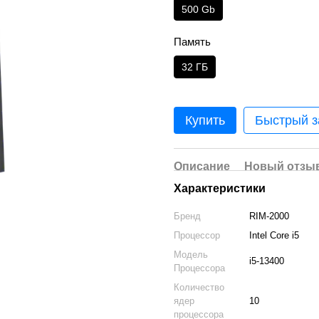
500 Gb
Память
32 ГБ
Купить
Быстрый з
Описание
Новый отзыв
Характеристики
Бренд
RIM-2000
Процессор
Intel Core i5
Модель
i5-13400
Процессора
Количество
ядер
10
процессора