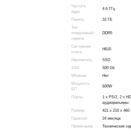
Частота
4.6 ГГц
ядра
Память
32 ГБ
Тип
оперативной
DDR5
памяти
Системная
H610
плата
Накопитель
SSD
SSD
500 Gb
Windows
Нет
Мощность
600W
БП
Порты
1 x PS/2, 2 x H
аудиоразъемы: 
Размер
421 x 210 x 460
Гарантия
24 месяца
Примечание
Технические ха