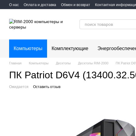
Перейти к основному контенту
О нас
Оплата и доставка
Обмен и возврат
Контактная информац
Компьютеры
Комплектующие
Энергообеспече
Главная
Компьютеры
Десктопы
Десктопы RIM-2000
ПК Patriot D
ПК Patriot D6V4 (13400.32.5
Ожидается
Оставить отзыв