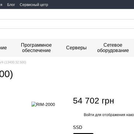
ия
Блог
Сервисный цетр
Программное
Сетевое
ние
Серверы
обеспечение
оборудование
6V4 (13400.32.500)
00)
54 702 грн
Войти
для отображения нако
%
SSD