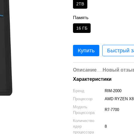
2TB
Память
16 ГБ
Купить
Быстрый з
Описание
Новый отзыв
Характеристики
Бренд
RIM-2000
Процессор
AMD RYZEN X8
Модель
R7-7700
Процессора
Количество
ядер
8
процессора