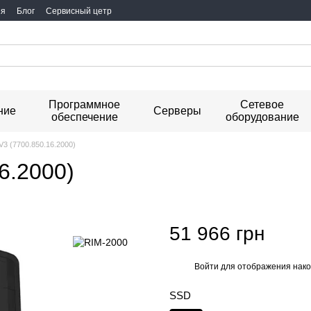
ия
Блог
Сервисный цетр
Программное
Сетевое
ние
Серверы
обеспечение
оборудование
8V3 (7700.850.16.2000)
6.2000)
51 966 грн
Войти
для отображения нако
%
SSD