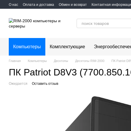
Перейти к основному контенту
О нас
Оплата и доставка
Обмен и возврат
Контактная информац
Компьютеры
Комплектующие
Энергообеспече
Главная
Компьютеры
Десктопы
Десктопы RIM-2000
ПК Patriot D
ПК Patriot D8V3 (7700.850.1
Ожидается
Оставить отзыв