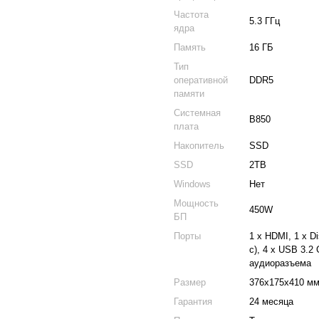
Частота
5.3 ГГц
ядра
Память
16 ГБ
Тип
оперативной
DDR5
памяти
Системная
B850
плата
Накопитель
SSD
SSD
2TB
Windows
Нет
Мощность
450W
БП
Порты
1 x HDMI, 1 x Di
с), 4 x USB 3.2 
аудиоразъема
Размер
376x175x410 м
Гарантия
24 месяца