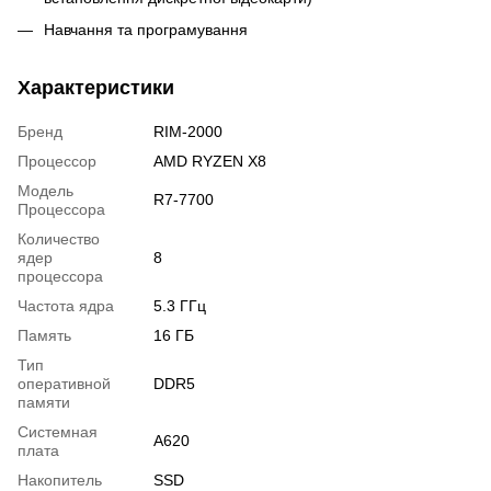
Навчання та програмування
Характеристики
Бренд
RIM-2000
Процессор
AMD RYZEN X8
Модель
R7-7700
Процессора
Количество
ядер
8
процессора
Частота ядра
5.3 ГГц
Память
16 ГБ
Тип
оперативной
DDR5
памяти
Системная
A620
плата
Накопитель
SSD