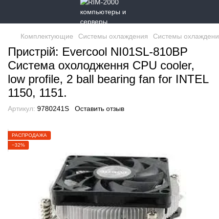
Комплектующие
Системы охлаждения
Системы охлаждения
Пристрій: Evercool NI01SL-810BP
Система охолодження CPU cooler,
low profile, 2 ball bearing fan for INTEL
1150, 1151.
Артикул:
9780241S
Оставить отзыв
РАСПРОДАЖА
−32%