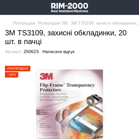
Розпродаж
Розпродаж 3M
3M TS3109, захисні обкладинки, 2
3M TS3109, захисні обкладинки, 20
шт. в пачці
Артикул:
25062S
Написати відгук
РОЗПРОДАЖ
−32%