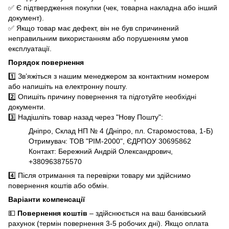
✅ Є підтвердження покупки (чек, товарна накладна або інший
документ).
✅ Якщо товар має дефект, він не був спричинений
неправильним використанням або порушенням умов
експлуатації.
Порядок повернення
1️⃣ Зв’яжіться з нашим менеджером за
контактним номером
або напишіть на
електронну пошту
.
2️⃣ Опишіть причину повернення та підготуйте необхідні
документи.
3️⃣ Надішліть товар назад через "Нову Пошту":
Дніпро, Склад НП № 4 (Дніпро, пл. Старомостова, 1-Б)
Отримувач: ТОВ "РІМ-2000", ЄДРПОУ 30695862
Контакт: Бережний Андрій Олександрович,
+380963875570
4️⃣ Після отримання та перевірки товару ми здійснимо
повернення коштів або обмін.
Варіанти компенсації
💵
Повернення коштів
– здійснюється на ваш банківський
рахунок (термін повернення 3-5 робочих дні). Якщо оплата