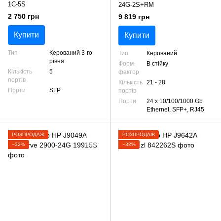
1C-5S
24G-2S+RM
2 750 грн
9 819 грн
Купити
Купити
Тип
Керований 3-го
Тип
Керований
рівня
Форм-
В стійку
Кількість
5
фактор
портів
Кількість
21 - 28
Порти
SFP
портів
Порти
24 х 10/100/1000 Gb
Ethernet, SFP+, RJ45
РОЗПРОДАЖ
РОЗПРОДАЖ
−32%
−32%