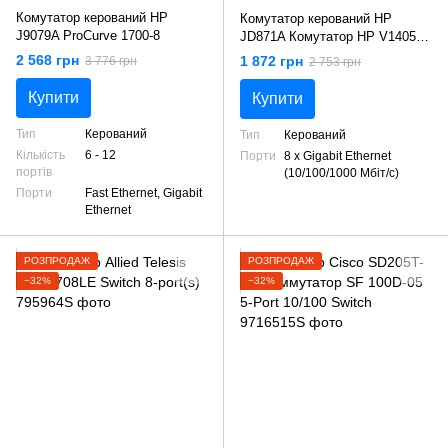
Комутатор керований HP
Комутатор керований HP
J9079A ProCurve 1700-8
JD871A Комутатор HP V1405-
8G Switch
2 568 грн
1 872 грн
3 776 грн
2 753 грн
Купити
Купити
Тип
Керований
Тип
Керований
Кількість
6 - 12
Порти
8 x Gigabit Ethernet
портів
(10/100/1000 Мбіт/с)
Порти
Fast Ethernet, Gigabit
Ethernet
РОЗПРОДАЖ
РОЗПРОДАЖ
−32%
−32%