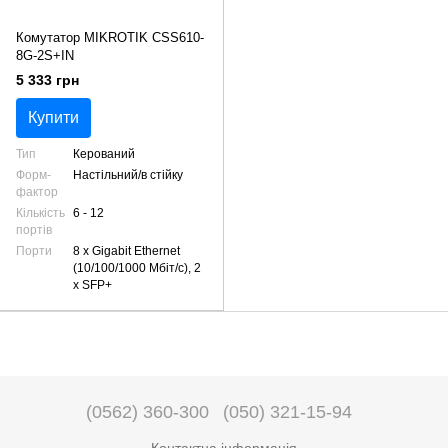
Комутатор MIKROTIK CSS610-
8G-2S+IN
5 333 грн
Купити
Тип
Керований
Форм-
Настільний/в стійку
фактор
Кількість
6 - 12
портів
Порти
8 x Gigabit Ethernet
(10/100/1000 Мбіт/с), 2
x SFP+
(0562) 360-300
(050) 321-15-94