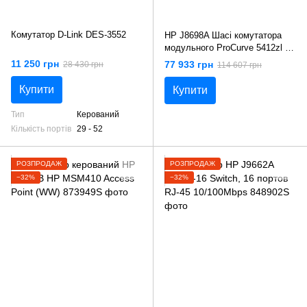
Комутатор D-Link DES-3552
HP J8698A Шасі комутатора
модульного ProCurve 5412zl 12
слотів розширення.
11 250 грн
77 933 грн
28 430 грн
114 607 грн
Купити
Купити
Тип
Керований
Кількість портів
29 - 52
РОЗПРОДАЖ
РОЗПРОДАЖ
−32%
−32%