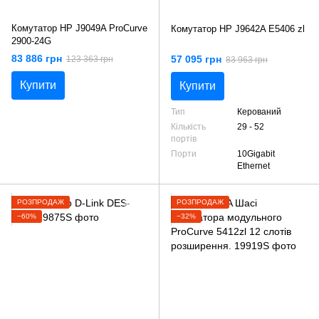
Комутатор HP J9049A ProCurve
Комутатор HP J9642A E5406 zl
2900-24G
83 886 грн
57 095 грн
123 363 грн
83 963 грн
Купити
Купити
Тип
Керований
Кількість
29 - 52
портів
Порти
10Gigabit
Ethernet
РОЗПРОДАЖ
РОЗПРОДАЖ
−60%
−32%