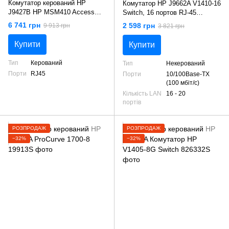
Комутатор керований HP
Комутатор HP J9662A V1410-16
J9427B HP MSM410 Access
Switch, 16 портов RJ-45
Point (WW)
10/100Mbps
6 741 грн
2 598 грн
9 913 грн
3 821 грн
Купити
Купити
Тип
Керований
Тип
Некерований
Порти
RJ45
Порти
10/100Base-TX
(100 мбіт/с)
Кількість LAN
16 - 20
портів
РОЗПРОДАЖ
РОЗПРОДАЖ
−32%
−32%