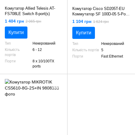
Комутатор Allied Telesis AT-
Комутатор Cisco SD205T-EU
FS708LE Switch 8-port(s)
Коммутатор SF 100D-05 5-Port
10/100 Switch
1 404 грн
1 104 грн
2 065 грн
1 624 грн
Купити
Купити
Тип
Некерований
Тип
Некерований
Кількість
6 - 12
Кількість портів
5
портів
Порти
Fast Ethernet
Порти
8 х 10/100TX
ports