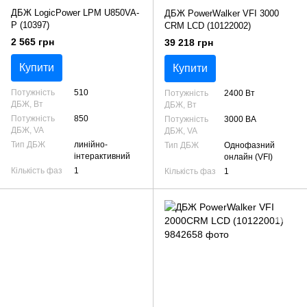
ДБЖ LogicPower LPM U850VA-
ДБЖ PowerWalker VFI 3000
P (10397)
CRM LCD (10122002)
2 565 грн
39 218 грн
Купити
Купити
Потужність
510
Потужність
2400 Вт
ДБЖ, Вт
ДБЖ, Вт
Потужність
850
Потужність
3000 ВА
ДБЖ, VA
ДБЖ, VA
Тип ДБЖ
линійно-
Тип ДБЖ
Однофазний
інтерактивний
онлайн (VFI)
Кількість фаз
1
Кількість фаз
1