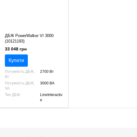
ДБЖ PowerWalker VI 3000
(10121193)
33 048 грн
Купити
Потужність ДБЖ,
2700 Вт
Вт
Потужність ДБЖ,
3000 ВА
VA
Тип ДБЖ
LineInteractiv
e