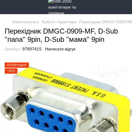
Комплектуючі
Кабелі і Адаптери
Перехідник DMGC-0909-MF, 
Перехідник DMGC-0909-MF, D-Sub
"папа" 9pin, D-Sub "мама" 9pin
Артикул:
9789741S
Написати відгук
РОЗПРОДАЖ
−32%