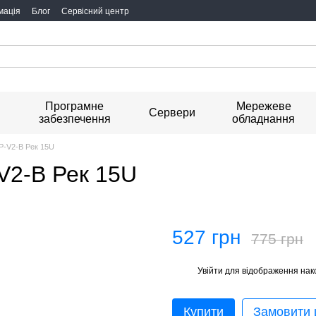
мація
Блог
Сервісний центр
Програмне
Мережеве
я
Сервери
забезпечення
обладнання
-V2-B Рек 15U
V2-B Рек 15U
527 грн
775 грн
Увійти
для відображення нак
%
Купити
Замовити