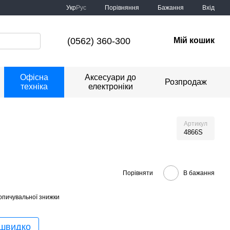
Порівняння
Укр
Рус
Бажання
Вхід
(0562) 360-300
Мій кошик
Офісна
Аксесуари до
Розпродаж
техніка
електроніки
Артикул
4866S
Порівняти
В бажання
опичувальної знижки
 швидко