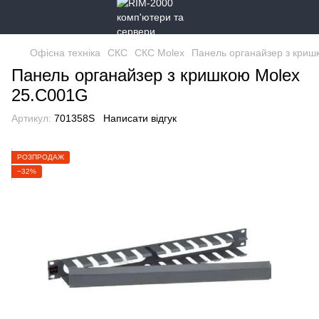
Офісна техніка
СКС
СКС Molex
Панель органайзер з криш
Панель органайзер з кришкою Molex
25.C001G
Артикул:
701358S
Написати відгук
РОЗПРОДАЖ
−32%