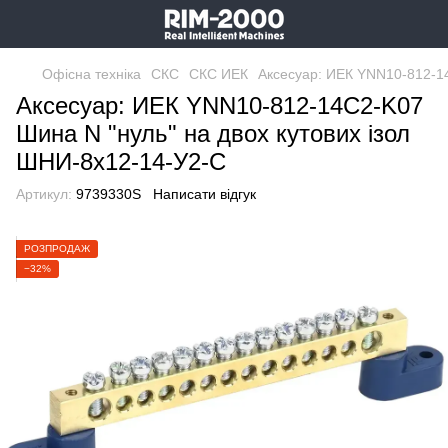
Офісна техніка
СКС
СКС ИЕК
Аксесуар: ИЕК YNN10-812-14
Аксесуар: ИЕК YNN10-812-14C2-K07
Шина N "нуль" на двох кутових ізол
ШНИ-8х12-14-У2-С
Артикул:
9739330S
Написати відгук
РОЗПРОДАЖ
−32%