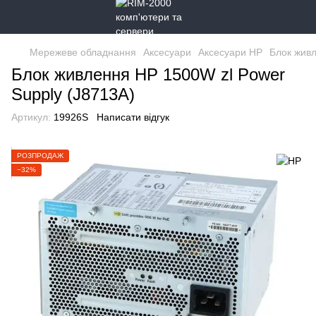
Мережеве обладнання
Аксесуари
Аксесуари HP
Блок живл
Блок живлення HP 1500W zl Power
Supply (J8713A)
Артикул:
19926S
Написати відгук
РОЗПРОДАЖ
−32%