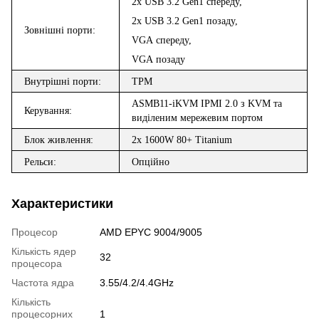
2
x
USB
3.2
Gen
1 спереду,
2
x
USB
3.2
Gen
1 позаду,
Зовн
і
шн
і
порт
и:
VGA
спереду,
VGA
позаду
Внутр
ішні
порт
и:
TPM
ASMB
11-
iKVM
IPMI 2.0
з
KVM
та
Керування:
в
и
д
і
лен
им
мережевим
портом
Блок живлення:
2
x 1600W
80+ Titanium
Рельси:
Опційно
Характеристики
Процесор
AMD EPYC 9004/9005
Кількість ядер
32
процесора
Частота ядра
3.55/4.2/4.4GHz
Кількість
процесорних
1