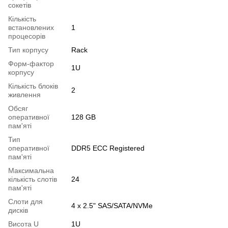
сокетів
Кількість
встановлених
1
процесорів
Тип корпусу
Rack
Форм-фактор
1U
корпусу
Кількість блоків
2
живлення
Обсяг
оперативної
128 GB
пам'яті
Тип
оперативної
DDR5 ECC Registered
пам'яті
Максимальна
кількість слотів
24
пам'яті
Слоти для
4 x 2.5" SAS/SATA/NVMe
дисків
Висота U
1U