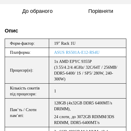
До обраного
Порівняти
Опис
Форм-фактор
:
19” Rack 1U
Платформа:
ASUS RS501A-E12-RS4U
1x AMD EPYC 9355P
(3.55/4.2/4.4GHz/ 32C/64T / 256MB/
Процес
о
р(и)
:
DDR5-6400/ 1S / SP5/ 280W, 240-
300W)
Кількість сокетів
1
під процесори:
128GB (4x32GB DDR
5
64
00M
T/s
DRIMM
),
Пам
’
ть / Слот
и
пам
’
ят
і
:
2
4 слоти
,
до
3072GB
RDIMM/3DS
RDIMM
, DDR
5
-
64
00MT/s