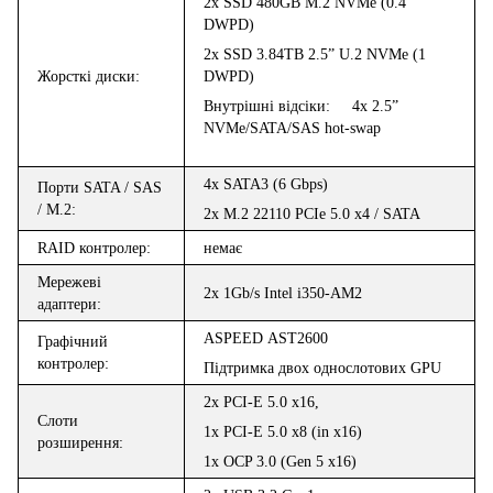
2
x
SSD 480GB M.2 NVMe (0.4
DWPD)
2
x
SSD 3.84TB 2.5” U.2 NVMe (1
Жорстк
і
диски:
DWPD)
Внутрішні
відсіки
: 4x 2.5”
NVMe/SATA/SAS
hot-swap
4x SATA3 (6 Gbps)
Порт
и
SATA / SAS
/ M.2
:
2x M.2 22110 PCIe 5.0 x4 / SATA
RAID
контролер
:
немає
Мережеві
2x 1Gb/s Intel i350-AM2
адаптери:
ASPEED
AST
2600
Графічний
контролер:
Підтримка двох однослотових
GPU
2x PCI-E 5.0 x16,
Слоти
1x PCI-E 5.0 x8 (in x16)
розширення:
1x OCP 3.0 (Gen 5 x16)