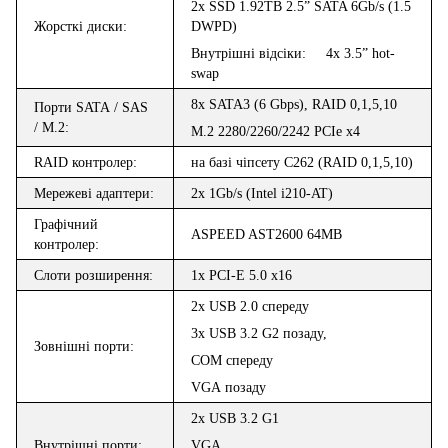
2
x
SSD 1.92TB 2.5” SATA 6Gb/s (1.5
Жорстк
і
диски:
DWPD)
Внутрішні
відсіки
: 4x 3.5”
hot-
swap
8x SATA3 (6 Gbps), RAID 0,1,5,10
Порт
и
SATA
/
SAS
/ M.2
:
M.2 2280/2260/2242 PCIe x4
RAID контролер:
на базі чіпсету C262 (RAID 0,1,5,10)
Мережеві адаптери:
2x 1Gb/s (Intel i210-AT)
Графічний
ASPEED AST2600 64
MB
контролер:
Слоти розширення:
1
x
PCI
-
E
5
.0
x
16
2
x
USB
2.0
спереду
3
x
USB
3.2
G
2
позаду,
Зовн
і
шн
і
порт
и:
COM
спереду
VGA
позаду
2
x USB
3
.
2
G1
Внутр
ішні
порт
и:
VGA