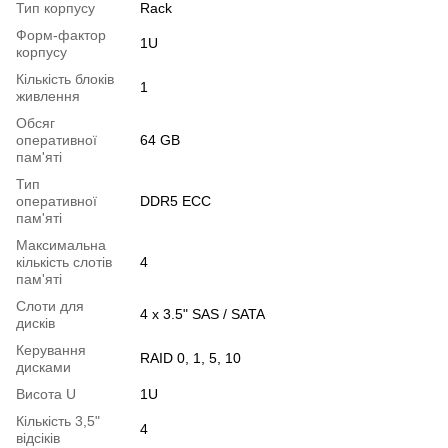
Тип корпусу
Rack
Форм-фактор
1U
корпусу
Кількість блоків
1
живлення
Обсяг
оперативної
64 GB
пам'яті
Тип
оперативної
DDR5 ECC
пам'яті
Максимальна
кількість слотів
4
пам'яті
Слоти для
4 x 3.5" SAS / SATA
дисків
Керування
RAID 0, 1, 5, 10
дисками
Висота U
1U
Кількість 3,5"
4
відсіків