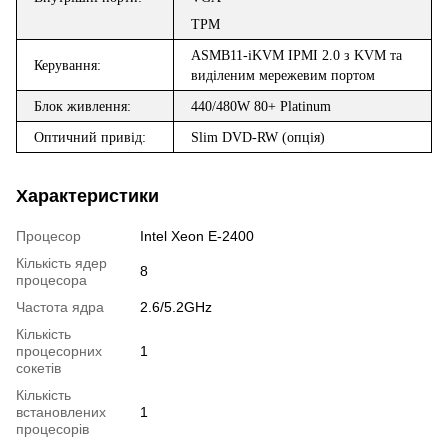
TPM
ASMB
11-
iKVM
IPMI 2.0
з
KVM
та
Керування:
в
и
д
і
лен
им
мережевим
портом
Блок живлення:
440
/480W
80+ Platinum
Оптичний привід:
Slim DVD-RW
(опція)
Характеристики
Процесор
Intel Xeon E-2400
Кількість ядер
8
процесора
Частота ядра
2.6/5.2GHz
Кількість
процесорних
1
сокетів
Кількість
встановлених
1
процесорів