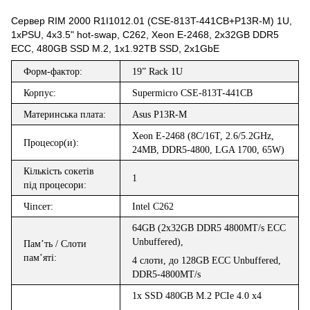
Cервер RIM 2000 R1I1012.01 (CSE-813T-441CB+P13R-M) 1U,
1xPSU, 4x3.5" hot-swap, C262, Xeon E-2468, 2x32GB DDR5
ECC, 480GB SSD M.2, 1x1.92TB SSD, 2x1GbE
Форм-фактор
:
19” Rack 1U
Корпус:
Supermicro CSE-813T-441CB
Материнська плата:
Asus P13R-M
Xeon E-2468 (8C/16T, 2.6/5.2GHz,
Процес
о
р(и)
:
24MB, DDR5-4800, LGA 1700, 65W)
Кількість сокетів
1
під процесори:
Ч
і
псет
:
Intel C262
64GB (2x
32
GB DDR
5
48
00M
T/s
ECC
Unbuffered
),
Пам
’
ть / Слот
и
пам
’
ят
і
:
4 слоти
,
до
128GB
ECC
Unbuffered
,
DDR
5
-
48
00MT/s
1x SSD 480GB M.2 PCIe 4.0 x4