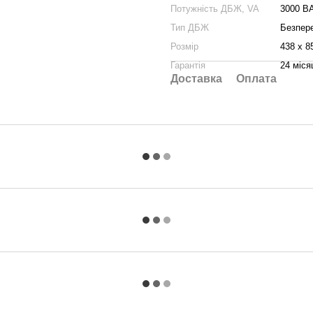
Потужність ДБЖ, VA
3000 В
Тип ДБЖ
Безперер
Розмір
438 х 8
Гарантія
24 міся
Доставка
Оплата