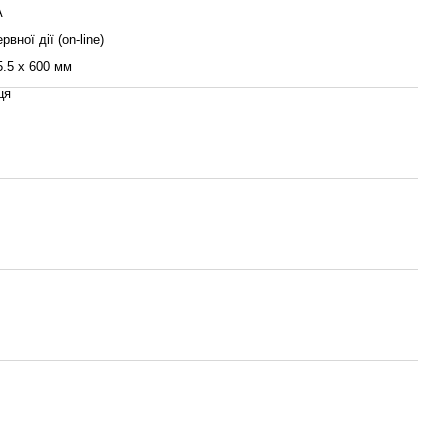
А
вної дії (on-line)
5.5 х 600 мм
ця