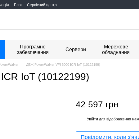
мація
Блог
Сервісний центр
Програмне
Мережеве
я
Сервери
забезпечення
обладнання
owerWalker
ДБЖ PowerWalker VFI 3000 ICR IoT (10122199)
ICR IoT (10122199)
42 597 грн
Увійти
для відображення нак
%
Повідомити, коли з'яв