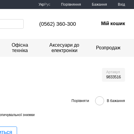
Порівняння
Укр
Рус
Бажання
Вхід
(0562) 360-300
Мій кошик
Офісна
Аксесуари до
Розпродаж
техніка
електроніки
Артикул
9833516
Порівняти
В бажання
опичувальної знижки
иться