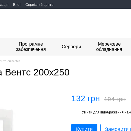
мація
Блог
Сервісний центр
Програмне
Мережеве
я
Сервери
забезпечення
обладнання
Вентс 200х250
а Вентс 200х250
132 грн
194 грн
Увійти
для відображення нак
%
Купити
Замовити