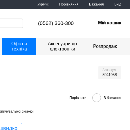
Порівняння
Укр
Рус
Бажання
Вхід
(0562) 360-300
Мій кошик
Офісна
Аксесуари до
Розпродаж
техніка
електроніки
Артикул
894195S
Порівняти
В бажання
опичувальної знижки
 швидко