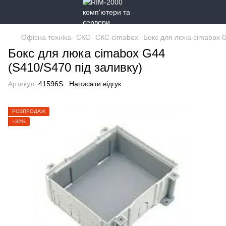
Офісна техніка
СКС
СКС cimabox
Бокс для люка cimabox G
Бокс для люка cimabox G44
(S410/S470 під заливку)
Артикул:
41596S
Написати відгук
РОЗПРОДАЖ
−32%