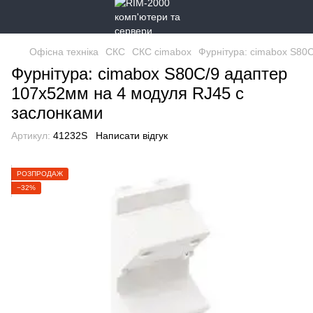
Офісна техніка
СКС
СКС cimabox
Фурнітура: cimabox S80
Фурнітура: cimabox S80C/9 адаптер
107х52мм на 4 модуля RJ45 с
заслонками
Артикул:
41232S
Написати відгук
РОЗПРОДАЖ
−32%