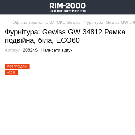
Офісна техніка
СКС
СКС Gewiss
Фурнітура: Gewiss GW 34
Фурнітура: Gewiss GW 34812 Рамка
подвійна, біла, ECO60
Артикул:
20824S
Написати відгук
РОЗПРОДАЖ
−32%