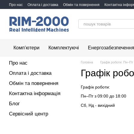
Перейти до основного контенту
Про нас
Оплата і доставка
Обмін та повернення
Контактна інфор
Комп'ютери
Комплектуючі
Енергозабезпеченн
Про нас
Головна
Графік роботи: Пн–Пт 
Графік робо
Оплата і доставка
Обмін та повернення
Графік роботи:
Контактна інформація
Пн–Пт з 09:00 до 18:00
Блог
Сб, Нд - вихідний
Сервісний центр