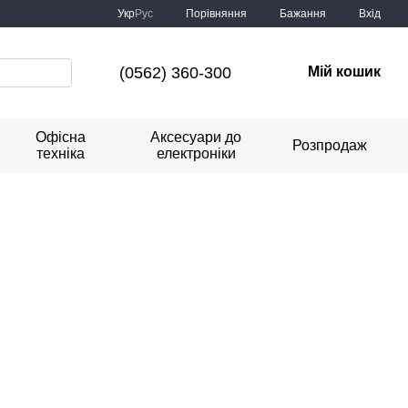
Порівняння
Укр
Рус
Бажання
Вхід
(0562) 360-300
Мій кошик
Офісна
Аксесуари до
Розпродаж
техніка
електроніки