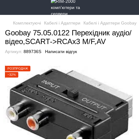
Комплектуючі
Кабелі і Адаптери
Кабелі і Адаптери Goobay
Goobay 75.05.0122 Перехідник аудіо/
відео,SCART->RCAx3 M/F,AV
Артикул:
889736S
Написати відгук
РОЗПРОДАЖ
−32%