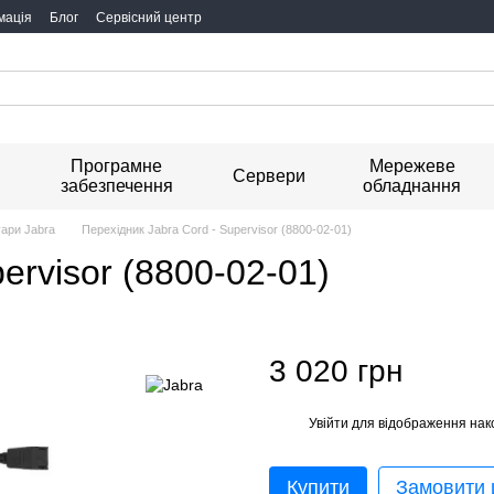
мація
Блог
Сервісний центр
Програмне
Мережеве
я
Сервери
забезпечення
обладнання
ари Jabra
Перехідник Jabra Cord - Supervisor (8800-02-01)
ervisor (8800-02-01)
3 020 грн
Увійти
для відображення нак
%
Купити
Замовити