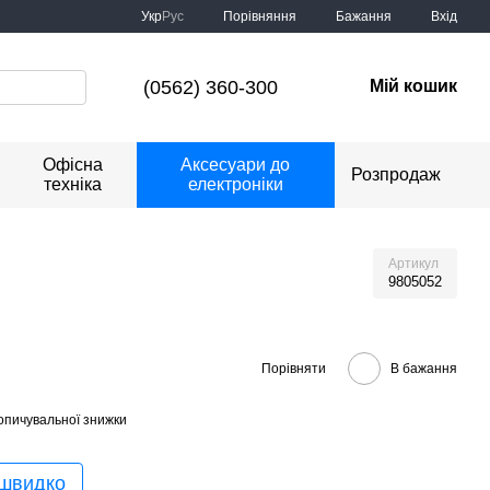
Порівняння
Укр
Рус
Бажання
Вхід
(0562) 360-300
Мій кошик
Офісна
Аксесуари до
Розпродаж
техніка
електроніки
Артикул
9805052
Порівняти
В бажання
опичувальної знижки
 швидко