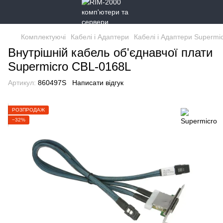
Комплектуючі
Кабелі і Адаптери
Кабелі і Адаптери Supermi
Внутрішній кабель об'єднавчої плати
Supermicro CBL-0168L
Артикул:
860497S
Написати відгук
РОЗПРОДАЖ
−32%